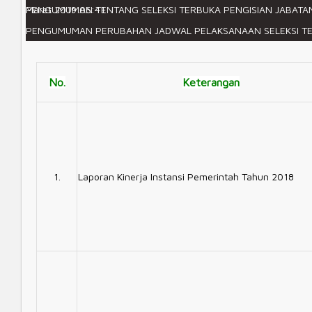
Maret 2019 06:41
PENGUMUMAN TENTANG SELEKSI TERBUKA PENGISIAN JABATAN
Laporan Kinerja Instansi Pemerintah (LKJiP) adal
membandingkan rencana dan target yang telah ditetapka
PENGUMUMAN PERUBAHAN JADWAL PELAKSANAAN SELEKSI TER
No.
Keterangan
1.
Laporan Kinerja Instansi Pemerintah Tahun 2018