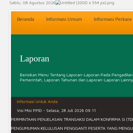
Sabtu, 08 Agustus 2026
Beranda
Informasi Umum
Informasi Perkara
Laporan
Berisikan Menu Tentang Laporan-Laporan Pada Pengadilan A
Pemerintah, Laporan Tahunan dan Laporan-Laporan Lainn
Informasi Untuk Anda
Visi Misi PPID
-
Selasa, 28 Juli 2026 09:11
PERMINTAAN PENJELASAN TRANSAKSI DALAM KONFIRMA SI (TDK
LKJIP
PENGUMUMAN KELULUSAN PENGGANTI PESERTA YANG MENGUND