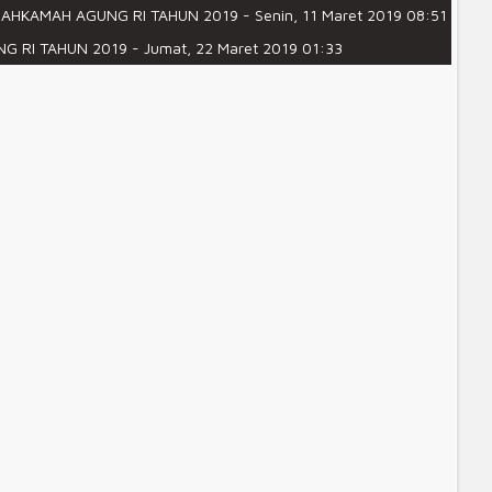
MAHKAMAH AGUNG RI TAHUN 2019
-
Senin, 11 Maret 2019 08:51
ngadilan Agama Prabumulih selama satu tahun, yang
G RI TAHUN 2019
-
Jumat, 22 Maret 2019 01:33