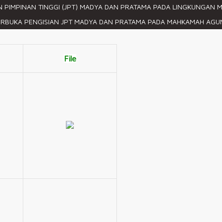
 PIMPINAN TINGGI (JPT) MADYA DAN PRATAMA PADA LINGKUNGAN 
ah sebagai bentuk laporan pertanggungjawaban kinerja Pe
n dengan realisasi yang telah dicapai.
BUKA PENGISIAN JPT MADYA DAN PRATAMA PADA MAHKAMAH AGUN
File