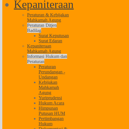
Kepaniteraan
Peraturan & Kebijakan
Mahkamah Agung
Peraturan Ditjen
Badilag
Surat Keputusan
Surat Edaran
Kepaniteraan
Mahkamah Agung
Informasi Hukum dan
Peraturan
Peraturan
Perundangan -
Undangan
Kebijakan
Mahkamah
Agung
Yuriprudensi
Hukum Acara
Himpunan
Putusan HUM
Pertimbangan
Hukum
Dokumentasi &