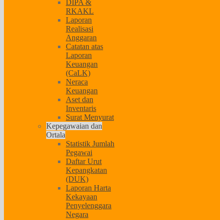
DIPA &
RKAKL
Laporan
Realisasi
Anggaran
Catatan atas
Laporan
Keuangan
(CaLK)
Neraca
Keuangan
Aset dan
Inventaris
Surat Menyurat
Kepegawaian dan
Ortala
Statistik Jumlah
Pegawai
Daftar Urut
Kepangkatan
(DUK)
Laporan Harta
Kekayaan
Penyelenggara
Negara