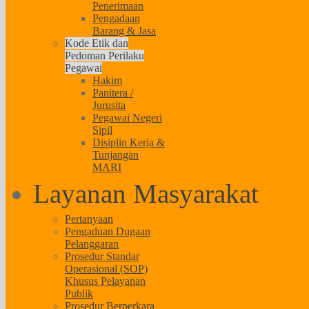
Penerimaan
Pengadaan
Barang & Jasa
Kode Etik dan
Pedoman Perilaku
Pegawai
Hakim
Panitera /
Jurusita
Pegawai Negeri
Sipil
Disiplin Kerja &
Tunjangan
MARI
Layanan Masyarakat
Pertanyaan
Pengaduan Dugaan
Pelanggaran
Prosedur Standar
Operasional (SOP)
Khusus Pelayanan
Publik
Prosedur Berperkara