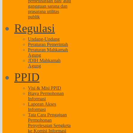
pemeliharaan dan/ atau
gangguan sarana dan
prasarana utilitas
publik
Regulasi
Undang-Undang
Peraturan Pemerintah
Peraturan Mahkamah
Agung
JDIH Mahkamah
Agung
PPID
Visi & Misi PPID
Biaya Permohonan
Informasi
Laporan Akses
Informasi
Tata Cara Pengajuan
Permohonan
Penyelesaian Sengketa
ke Komisi Informasi