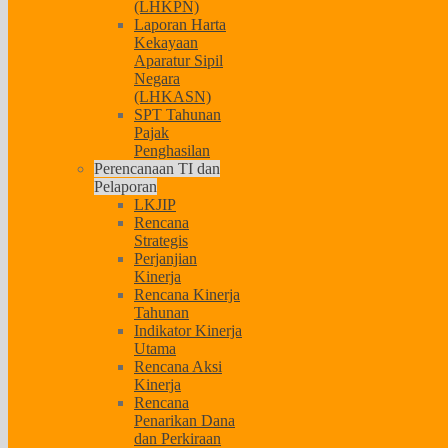
(LHKPN)
Laporan Harta
Kekayaan
Aparatur Sipil
Negara
(LHKASN)
SPT Tahunan
Pajak
Penghasilan
Perencanaan TI dan
Pelaporan
LKJIP
Rencana
Strategis
Perjanjian
Kinerja
Rencana Kinerja
Tahunan
Indikator Kinerja
Utama
Rencana Aksi
Kinerja
Rencana
Penarikan Dana
dan Perkiraan