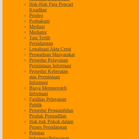
Hak-Hak Para Pencari
Keadilan
Prodeo
Posbakum
Mediasi
Mediator
Tata Tertib
Persidangan
Legalisasi Akta Cerai
Pengaduan Masyarakat
Prosedur Pelayanan
Permintaan Informasi
Prosedur Keberatan
atas Permintaan
Informasi
Biaya Memperoleh
Informasi
Fasilitas Pelayanan
Publik
Prosedur Pengambilan
Produk Pengadilan
Hak-hak Pokok dalam
Proses Persidangan
Petugas
Informasi/Pelayanan