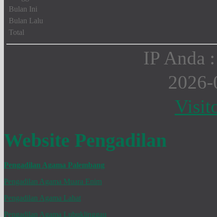
Bulan Ini
Bulan Lalu
Total
IP Anda :
2026-
Visit
Website Pengadilan
Pengadilan Agama Palembang
Pengadilan Agama Muara Enim
Pengadilan Agama Lahat
Pengadilan Agama Lubuklinggau