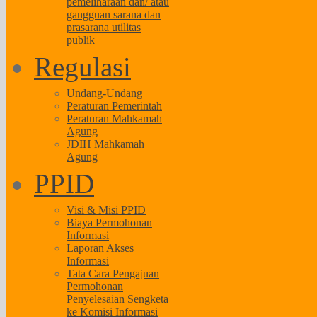
pemeliharaan dan/ atau
gangguan sarana dan
prasarana utilitas
publik
Regulasi
Undang-Undang
Peraturan Pemerintah
Peraturan Mahkamah
Agung
JDIH Mahkamah
Agung
PPID
Visi & Misi PPID
Biaya Permohonan
Informasi
Laporan Akses
Informasi
Tata Cara Pengajuan
Permohonan
Penyelesaian Sengketa
ke Komisi Informasi