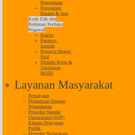
Penerimaan
Pengadaan
Barang & Jasa
Kode Etik dan
Pedoman Perilaku
Pegawai
Hakim
Panitera /
Jurusita
Pegawai Negeri
Sipil
Disiplin Kerja &
Tunjangan
MARI
Layanan Masyarakat
Pertanyaan
Pengaduan Dugaan
Pelanggaran
Prosedur Standar
Operasional (SOP)
Khusus Pelayanan
Publik
Prosedur Berperkara