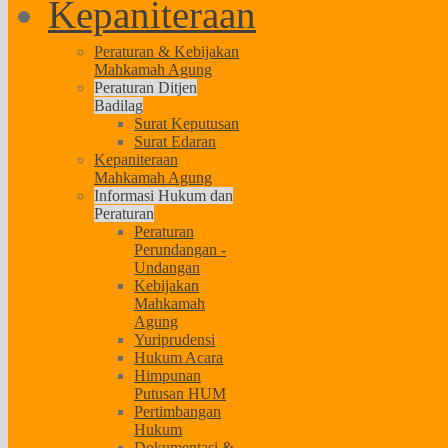
Kepaniteraan
Peraturan & Kebijakan
Mahkamah Agung
Peraturan Ditjen
Badilag
Surat Keputusan
Surat Edaran
Kepaniteraan
Mahkamah Agung
Informasi Hukum dan
Peraturan
Peraturan
Perundangan -
Undangan
Kebijakan
Mahkamah
Agung
Yuriprudensi
Hukum Acara
Himpunan
Putusan HUM
Pertimbangan
Hukum
Dokumentasi &