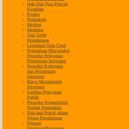
Hak-Hak Para Pencari
Keadilan
Prodeo
Posbakum
Mediasi
Mediator
Tata Tertib
Persidangan
Legalisasi Akta Cerai
Pengaduan Masyarakat
Prosedur Pelayanan
Permintaan Informasi
Prosedur Keberatan
atas Permintaan
Informasi
Biaya Memperoleh
Informasi
Fasilitas Pelayanan
Publik
Prosedur Pengambilan
Produk Pengadilan
Hak-hak Pokok dalam
Proses Persidangan
Petugas
Informasi/Pelayanan