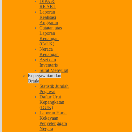
DIPA &
RKAKL
Laporan
Realisasi
Anggaran
Catatan atas
Laporan
Keuangan
(CaLK)
Neraca
Keuangan
Aset dan
Inventaris
Surat Menyurat
Kepegawaian dan
Ortala
Statistik Jumlah
Pegawai
Daftar Urut
Kepangkatan
(DUK)
Laporan Harta
Kekayaan
Penyelenggara
Negara