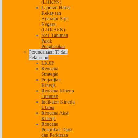
(LHKPN)
Laporan Harta
Kekayaan
Aparatur Sipil
Negara
(LHKASN)
SPT Tahunan
Pajak
Penghasilan
Perencanaan TI dan
Pelaporan
LKJIP
Rencana
Strategis
Perjanjian
Kinerja
Rencana Kinerja
Tahunan
Indikator Kinerja
Utama
Rencana Aksi
Kinerja
Rencana
Penarikan Dana
dan Perkiraan