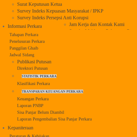
Surat Keputusan Ketua
Survey Indeks Kepuasan Masyarakat / IPKP
Survey Indeks Persepsi Anti Korupsi
Jam Kerja dan Kontak Kami
Informasi Perkara
Standar Maklumat Pelayanan Peng
Tahapan Perkara
Nilai Survey SPKP & SPAK
Penelusuran Perkara
Prosedur Evakuasi dan Peringatan 
Panggilan Ghaib
Jadwal Sidang
Publikasi Putusan
Direktori Putusan
STATISTIK PERKARA
Klasifikasi Perkara
TRANSPARAN KEUANGAN PERKARA
Keuangan Perkara
Laporan PNBP
Sisa Panjar Belum Diambil
Laporan Pengembalian Sisa Panjar Perkara
Kepaniteraan
Peraturan & Kebijakan