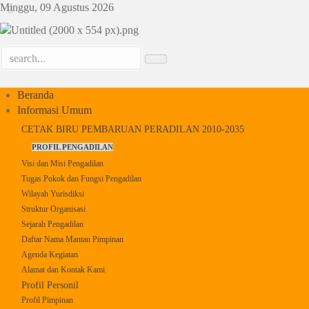
Previous
Previous
Next
Next
Minggu, 09 Agustus 2026
Year
Month
Year
Month
Beranda
Informasi Umum
CETAK BIRU PEMBARUAN PERADILAN 2010-2035
PROFIL PENGADILAN
Visi dan Misi Pengadilan
Tugas Pokok dan Fungsi Pengadilan
Wilayah Yurisdiksi
Struktur Organisasi
Sejarah Pengadilan
Daftar Nama Mantan Pimpinan
Agenda Kegiatan
Alamat dan Kontak Kami
Profil Personil
Profil Pimpinan