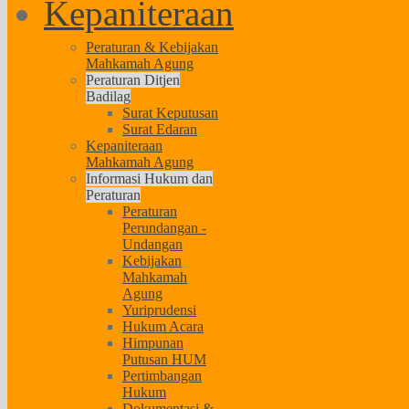
Kepaniteraan
Peraturan & Kebijakan
Mahkamah Agung
Peraturan Ditjen
Badilag
Surat Keputusan
Surat Edaran
Kepaniteraan
Mahkamah Agung
Informasi Hukum dan
Peraturan
Peraturan
Perundangan -
Undangan
Kebijakan
Mahkamah
Agung
Yuriprudensi
Hukum Acara
Himpunan
Putusan HUM
Pertimbangan
Hukum
Dokumentasi &