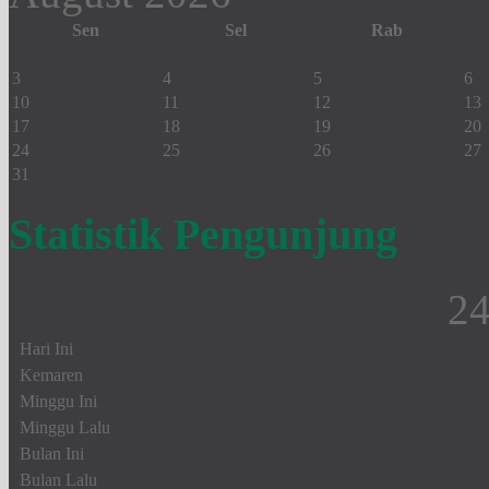
Sen
Sel
Rab
3
4
5
6
10
11
12
13
17
18
19
20
24
25
26
27
31
Statistik Pengunjung
2
Hari Ini
Kemaren
Minggu Ini
Minggu Lalu
Bulan Ini
Bulan Lalu