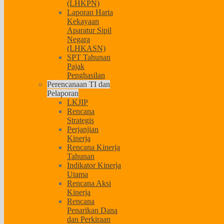
(LHKPN)
Laporan Harta
Kekayaan
Aparatur Sipil
Negara
(LHKASN)
SPT Tahunan
Pajak
Penghasilan
Perencanaan TI dan
Pelaporan
LKJIP
Rencana
Strategis
Perjanjian
Kinerja
Rencana Kinerja
Tahunan
Indikator Kinerja
Utama
Rencana Aksi
Kinerja
Rencana
Penarikan Dana
dan Perkiraan