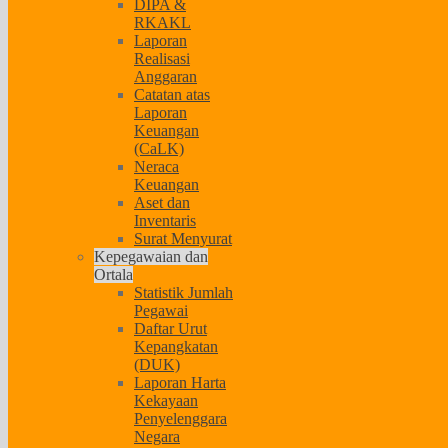
DIPA &
RKAKL
Laporan
Realisasi
Anggaran
Catatan atas
Laporan
Keuangan
(CaLK)
Neraca
Keuangan
Aset dan
Inventaris
Surat Menyurat
Kepegawaian dan
Ortala
Statistik Jumlah
Pegawai
Daftar Urut
Kepangkatan
(DUK)
Laporan Harta
Kekayaan
Penyelenggara
Negara