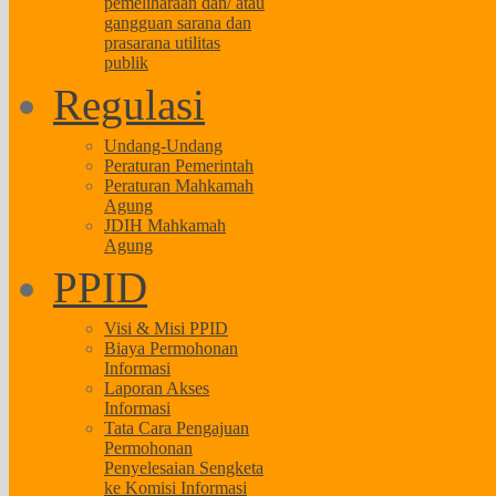
pemeliharaan dan/ atau
gangguan sarana dan
prasarana utilitas
publik
Regulasi
Undang-Undang
Peraturan Pemerintah
Peraturan Mahkamah
Agung
JDIH Mahkamah
Agung
PPID
Visi & Misi PPID
Biaya Permohonan
Informasi
Laporan Akses
Informasi
Tata Cara Pengajuan
Permohonan
Penyelesaian Sengketa
ke Komisi Informasi