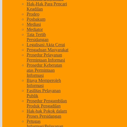
Hak-Hak Para Pencari
Keadilan
Prodeo
Posbakum
Mediasi
Mediator
Tata Tertib
Persidangan
Legalisasi Akta Cerai
Pengaduan Masyarakat
Prosedur Pelayanan
Permintaan Informasi
Prosedur Keberatan
atas Permintaan
Informasi
Biaya Memperoleh
Informasi
Fasilitas Pelayanan
Publik
Prosedur Pengambilan
Produk Pengadilan
Hak-hak Pokok dalam
Proses Persidangan
Petugas
Informasi/Pelayanan