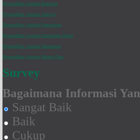
Pengadilan Agama Baturaja
Pengadilan Agama Sekayu
Pengadilan Agama Pagaralam
Pengadilan Agama Pangkalan Balai
Pengadilan Agama Martapura
Pengadilan Agama Muara Dua
Survey
Bagaimana Informasi Yang
Sangat Baik
Baik
Cukup