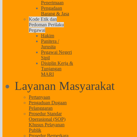
Penerimaan
Pengadaan
Barang & Jasa
Kode Etik dan
Pedoman Perilaku
Pegawai
Hakim
Panitera /
Jurusita
Pegawai Negeri
Sipil
Disiplin Kerja &
Tunjangan
MARI
Layanan Masyarakat
Pertanyaan
Pengaduan Dugaan
Pelanggaran
Prosedur Standar
Operasional (SOP)
Khusus Pelayanan
Publik
Prosedur Berperkara